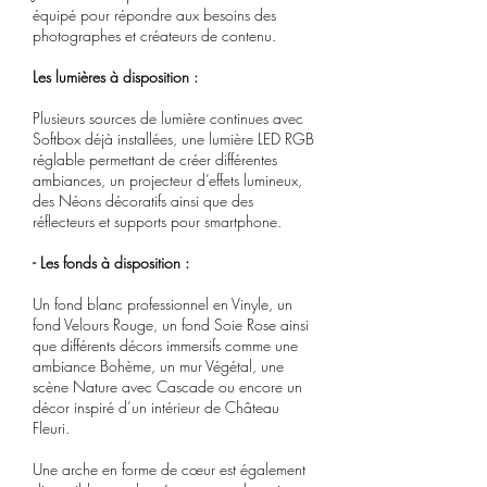
équipé pour répondre aux besoins des
Location à l’heure
photographes et créateurs de contenu.
Minimum 1 heure
Les lumières à disposition :
3 personnes maximum :
1 photographe
Plusieurs sources de lumière continues avec
2 modèles
Softbox déjà installées, une lumière LED RGB
réglable permettant de créer différentes
Situé à
Achenheim
,
ambiances, un projecteur d’effets lumineux,
à proximité de
Strasbourg
des Néons décoratifs ainsi que des
réflecteurs et supports pour smartphone.
Un studio photo professionnel
- Les fonds à disposition :
tout équipé
Un fond blanc professionnel en Vinyle, un
fond Velours Rouge, un fond Soie Rose ainsi
que différents décors immersifs comme une
ambiance Bohème, un mur Végétal, une
scène Nature avec Cascade ou encore un
décor inspiré d’un intérieur de Château
Fleuri.
Une arche en forme de cœur est également