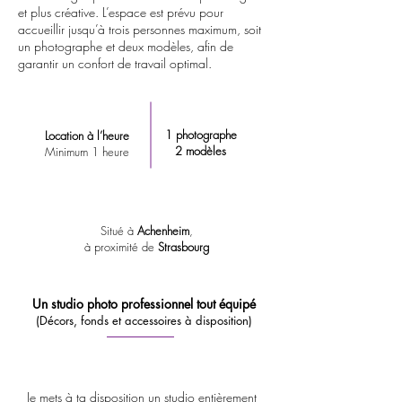
et plus créative. L’espace est prévu pour
L’idée est simple : te proposer un
accueillir jusqu’à trois personnes maximum, soit
espace prêt à l’emploi, dans lequel tu
un photographe et deux modèles, afin de
garantir un confort de travail optimal.
peux venir créer librement, sans
contrainte technique ni perte de temps.
Le studio est disponible à la location à
1 photographe
Location à l’heure
l’heure, avec un minimum d’une heure.
2 modèles
Minimum 1 heure
Cela te permet d’adapter ta venue
selon ton projet, que ce soit un shooting
rapide ou une séance plus longue et
Situé à
Achenheim
,
plus créative.
à proximité de
Strasbourg
L’espace est prévu pour accueillir
jusqu’à trois personnes maximum, soit
Un studio photo professionnel tout équipé
un photographe et deux modèles, afin
(Décors, fonds et accessoires à disposition)
de garantir un confort de travail
optimal.
Je mets à ta disposition un studio entièrement