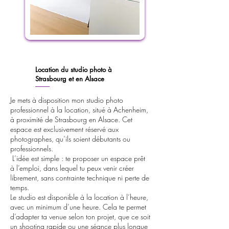
Location du studio photo à
Strasbourg et en Alsace
Je mets à disposition mon studio photo
professionnel à la location, situé à Achenheim,
à proximité de Strasbourg en Alsace. Cet
espace est exclusivement réservé aux
photographes, qu’ils soient débutants ou
professionnels.
Je mets à disposition mon studio photo
L’idée est simple : te proposer un espace prêt
professionnel à la location, situé à
à l’emploi, dans lequel tu peux venir créer
Achenheim, à proximité de Strasbourg
librement, sans contrainte technique ni perte de
en Alsace. Cet espace est
temps.
exclusivement réservé aux
Le studio est disponible à la location à l’heure,
avec un minimum d’une heure. Cela te permet
photographes, qu’ils soient débutants
d’adapter ta venue selon ton projet, que ce soit
ou professionnels.
un shooting rapide ou une séance plus longue