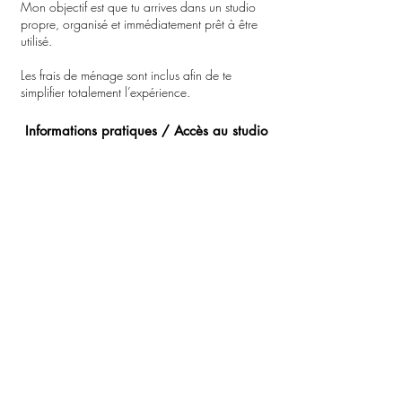
Mon objectif est que tu arrives dans un studio
propre, organisé et immédiatement prêt à être
utilisé.
Les frais de ménage sont inclus afin de te
simplifier totalement l’expérience.
Informations pratiques / Accès au studio
Le studio est situé au 2A Rue des Charmes,
67204 Achenheim, à côté de Strasbourg en
Alsace.
À ton arrivée, il suffit de sonner chez Emilie
Chrétien. Je viens t’accueillir personnellement et
je t’accompagne jusqu’au studio situé au
deuxième étage, accessible par les escaliers.
- En voiture, l’accès est simple, avec du
stationnement gratuit et généralement facile à
proximité.
- En transport en commun, tu peux prendre le