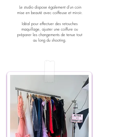
Le studio dispose également d’un coin
mise en beauté avec coiffeuse et miroir.
Idéal pour effectuer des retouches
maquillage, ajuster une coiffure ou
préparer les changements de tenue tout
au long du shooting.