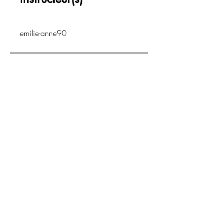
emilie-anne90
Prix
1 500,00 €
Partager
Demander à participer